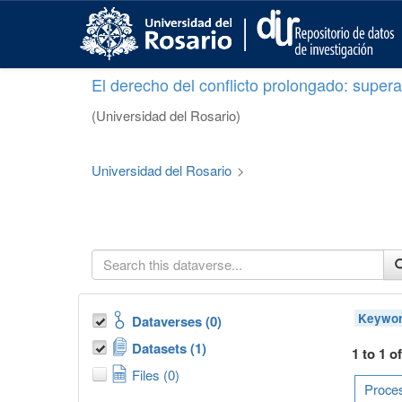
S
k
i
p
El derecho del conflicto prolongado: superar
t
o
(Universidad del Rosario)
m
a
i
Universidad del Rosario
>
n
c
o
n
t
e
n
t
Keywor
Dataverses (0)
Datasets (1)
1 to 1 o
Files (0)
Proces