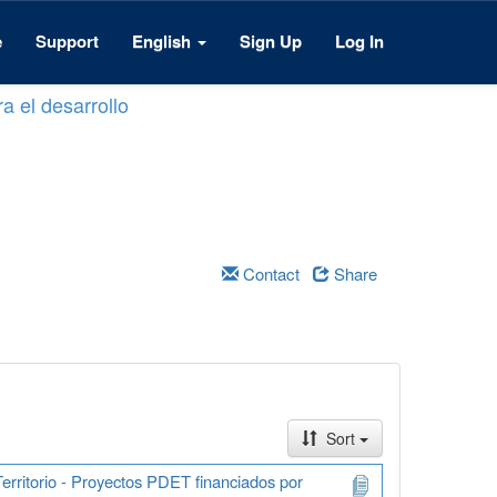
e
Support
English
Sign Up
Log In
a el desarrollo
Contact
Share
Sort
erritorio - Proyectos PDET financiados por