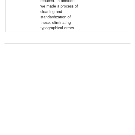
e
reduced. In addition,
we made a process of
cleaning and
standardization of
these, eliminating
typographical errors.