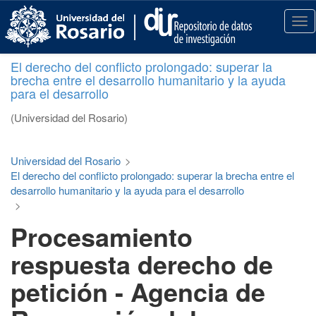
S
k
T
i
o
p
g
El derecho del conflicto prolongado: superar la
t
g
brecha entre el desarrollo humanitario y la ayuda
o
l
para el desarrollo
m
e
a
n
(Universidad del Rosario)
i
a
n
v
c
i
Universidad del Rosario
>
o
g
El derecho del conflicto prolongado: superar la brecha entre el
n
a
desarrollo humanitario y la ayuda para el desarrollo
t
t
>
e
i
Procesamiento
n
o
t
n
respuesta derecho de
petición - Agencia de