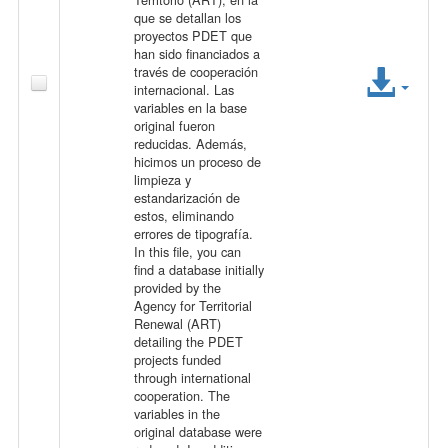
que se detallan los
proyectos PDET que
han sido financiados a
A
través de cooperación
internacional. Las
c
variables en la base
original fueron
reducidas. Además,
c
hicimos un proceso de
limpieza y
e
estandarización de
estos, eliminando
s
errores de tipografía.
In this file, you can
find a database initially
s
provided by the
Agency for Territorial
F
Renewal (ART)
detailing the PDET
i
projects funded
through international
cooperation. The
l
variables in the
original database were