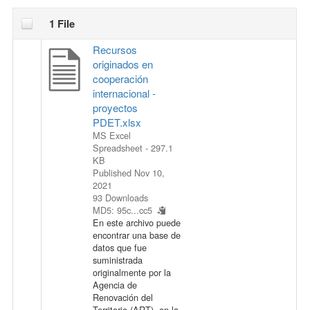
1 File
Recursos
originados en
cooperación
internacional -
proyectos
PDET.xlsx
MS Excel
Spreadsheet
- 297.1
KB
Published Nov 10,
2021
93 Downloads
MD5: 95c...cc5
En este archivo puede
encontrar una base de
datos que fue
suministrada
originalmente por la
Agencia de
Renovación del
Territorio (ART), en la