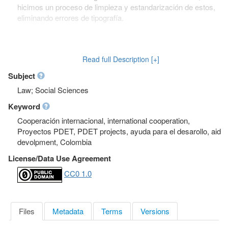
hicimos un proceso de limpieza y estandarización de estos,
eliminando errores de tipografía.
This dataset contains only one file. In it, you can find a
database initially provided by the Agency for Territorial
Read full Description [+]
Renewal (ART) detailing the PDET projects funded through
international cooperation. The variables in the original
Subject
database were reduced. In addition, we made a process of
Law; Social Sciences
cleaning and standardization of these, eliminating
typographical errors. (2021-06-21)
Keyword
Cooperación internacional, international cooperation,
Proyectos PDET, PDET projects, ayuda para el desarollo, aid
devolpment, Colombia
License/Data Use Agreement
CC0 1.0
Files
Metadata
Terms
Versions