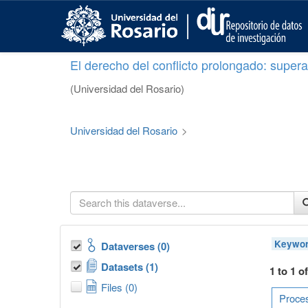
S
k
i
p
El derecho del conflicto prolongado: superar
t
o
(Universidad del Rosario)
m
a
i
Universidad del Rosario
>
n
c
o
n
t
e
n
t
Keywor
Dataverses (0)
Datasets (1)
1 to 1 o
Files (0)
Proces