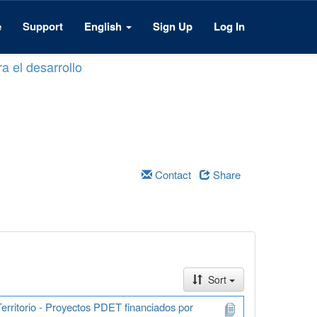
e
Support
English
Sign Up
Log In
a el desarrollo
Contact
Share
Sort
erritorio - Proyectos PDET financiados por