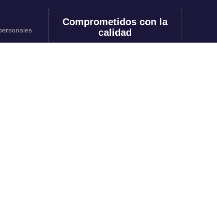
Comprometidos con la
 personales
calidad
onales
utos
Redes sociales
rado
f
X
in
tk
yt
li
rado
inuada