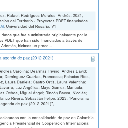
ez, Rafael; Rodríguez-Morales, Andrés, 2021,
ión del Territorio - Proyectos PDET financiados
AM
, Universidad del Rosario, V1
 datos que fue suministrada originalmente por la
tos PDET que han sido financiados a través de
. Además, hicimos un proce...
na agenda de paz (2012-2021)
ndrea Carolina; Dearmas Triviño, Andrés David;
ia; Domínguez Cuartas, Francesca; Palacios Ríos,
ez, Laura Daniela; Castro Ortiz, Laura Valentina;
 Navarro, Luz Angélica; Mayo Gómez, Manuela;
Díaz Ochoa, Miguel Ángel; Rincón Bacca, Nicolás;
Blanco Rivera, Sebastián Felipe, 2023, "Panorama
a agenda de paz (2012-2021)",
elacionados con la consolidación de paz en Colombia
 Agencia Presidencial de Cooperación Internacional