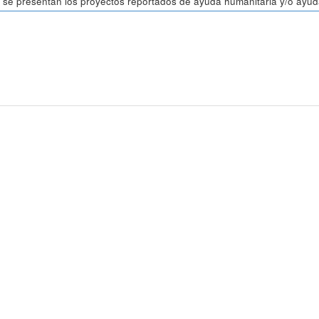
 se presentan los proyectos reportados de ayuda humanitaria y/o ayuda 