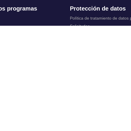
os programas
Protección de datos
Política de tratamiento de datos
Solicitudes
 Continua
Aviso de privacidad
Documentos instituci
chool
y legales
ios académicos
Bienestar Universitario: Política y
programas
 cuentas
Constituciones, reformas y estat
ctrónico
complementarios
Derechos pecuniarios
rtual
Otros reglamentos
 Control
Reglamento académico de Posg
irtuales
Reglamento académico de Preg
Reglamentos de Educación Cont
vas y políticas