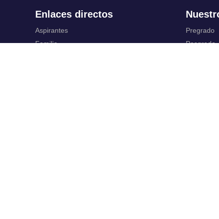
Enlaces directos
Nuestr
Aspirantes
Pregrado
Familia
Posgrado
Estudiantes
Educación
Profesores
Idiomas
Egresados
Summer S
Portafolio de becas, descuentos y apoyo
Servic
financiero
Casa UR
Gestión de
CRAI
Correo ele
Sedes
SIAR
Revista Nova et Vetera
Campus Vi
Directorio institucional
Registro y
Manual de marca
Servicios V
Trabaja con
Normati
nosotros.