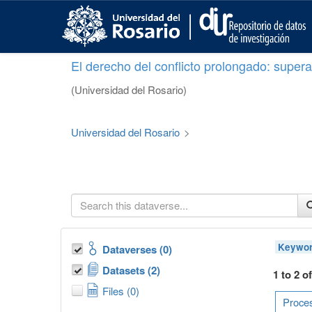
S
k
i
p
El derecho del conflicto prolongado: superar
t
o
(Universidad del Rosario)
m
a
i
Universidad del Rosario
>
n
c
o
n
t
e
n
t
Keywor
Dataverses (0)
Datasets (2)
1 to 2 o
Files (0)
Proces