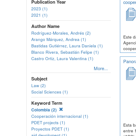
Publication Year
cooper
2023 (1)
2021 (1)
Author Name
Rodríguez-Morales, Andrés (2)
Este d
Arango Márquez, Andrea (1)
Agenci
Bastidas Gutiérrez, Laura Daniela (1)
cooper
Blanco Rivera, Sebastián Felipe (1)
Castro Ortiz, Laura Valentina (1)
Panora
More...
Subject
Law (2)
Social Sciences (1)
Keyword Term
Colombia (2)
Cooperación internacional (1)
PDET projects (1)
Esta b
Proyectos PDET (1)
entre 
aid devolpment (1)