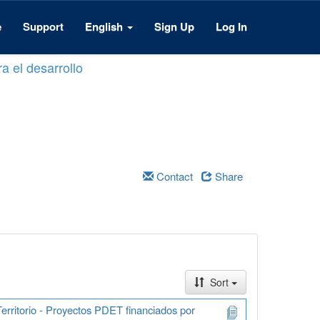
e
Support
English
Sign Up
Log In
a el desarrollo
Contact
Share
Sort
erritorio - Proyectos PDET financiados por