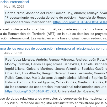
ación internacional
Nov 10, 2021
Cortés-Nieto, Johanna del Pilar; Gómez-Rey, Andrés; Tamayo-Álvar
"Procesamiento respuesta derecho de petición - Agencia de Renovac
por cooperación internacional",
https://doi.org/10.34848/FK2/EYOT
ataset contiene solo un archivo. En él, se puede encontrar una base de
a de Renovación del Territorio (ART), en la que se detallan los proyec
ación internacional. Las variables en la base original fueron reducidas
ma de los recursos de cooperación internacional relacionados con u
Jun 7, 2023
Rodríguez-Morales, Andrés; Arango Márquez, Andrea; León Ruiz, A
Monroy Pirabán, Carlos Felipe; Tolosa Benavides, Daniela Stephan
Íngrid Liliana; Galeano Martínez, Juana Valentina; Bastidas Gutiérr
Cruz Diaz, Luis Alberto; Rengifo Naranjo, Luisa Fernanda; Cuervo
Pulido González, María Juliana; Jacquin Jánica, Michelle Sophie; 
Palacio Cardona, Rafael Ignacio; Yañez Cortés, Santiago Andrés; 
de los recursos de cooperación internacional relacionados con un
https://doi.org/10.34848/KNQVXU
, Universidad del Rosario, V1
ase de datos relaciona a los proyectos de cooperación internacional r
1995 y 2015. Partiendo del registro administrativo administrado por la