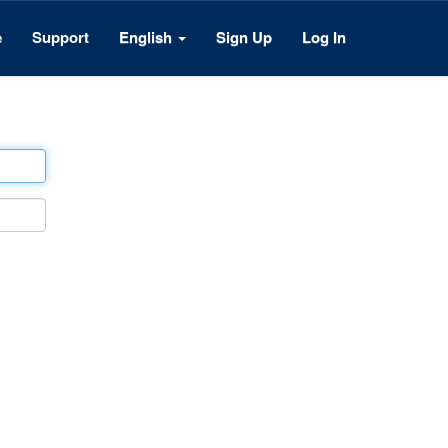
e
Support
English
Sign Up
Log In