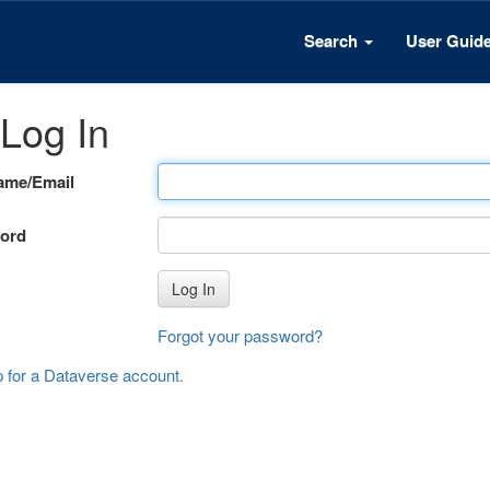
Search
User Guid
Log In
ame/Email
ord
Log In
Forgot your password?
p for a Dataverse account
.