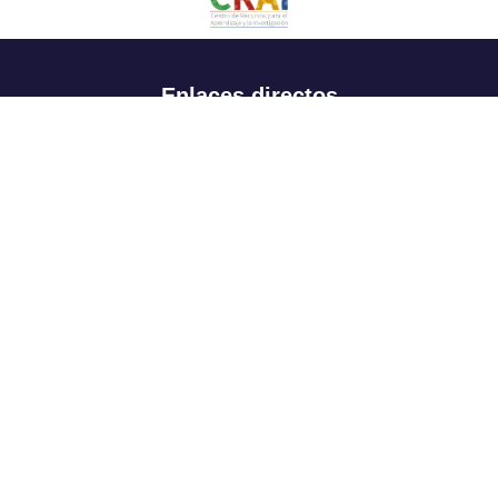
Enlaces directos
Aspirantes
Familia
Estudiantes
Profesores
Egresados
Portafolio de becas, descuentos y apoyo financiero
Casa UR
CRAI
Sedes
Revista Nova et Vetera
Directorio institucional
Manual de marca