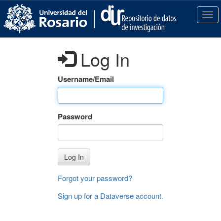
S
k
T
i
o
p
g
t
g
Log In
o
l
m
e
a
n
Username/Email
i
a
n
v
c
i
Password
o
g
n
a
t
t
e
i
Log In
n
o
t
n
Forgot your password?
Sign up for a Dataverse account
.