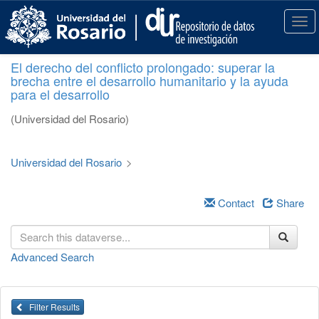
S
k
T
i
o
p
g
El derecho del conflicto prolongado: superar la
t
g
brecha entre el desarrollo humanitario y la ayuda
o
l
para el desarrollo
m
e
a
n
(Universidad del Rosario)
i
a
n
v
c
i
Universidad del Rosario
>
o
g
n
a
t
Contact
Share
t
e
i
n
o
t
n
Advanced Search
Filter Results