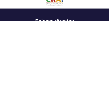
Enlaces directos
Aspirantes
Familia
Estudiantes
Profesores
Egresados
Portafolio de becas, descuentos y apoyo financiero
Casa UR
CRAI
Sedes
Revista Nova et Vetera
Directorio institucional
Manual de marca