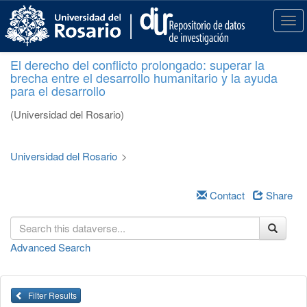
S
k
T
i
o
p
g
El derecho del conflicto prolongado: superar la
t
g
brecha entre el desarrollo humanitario y la ayuda
o
l
para el desarrollo
m
e
a
n
(Universidad del Rosario)
i
a
n
v
c
i
Universidad del Rosario
>
o
g
n
a
t
Contact
Share
t
e
i
n
o
t
n
Advanced Search
Filter Results