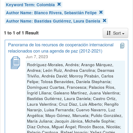
Keyword Term:
Colombia
Author Name:
Blanco Rivera, Sebastián Felipe
Author Name:
Bastidas Gutiérrez, Laura Daniela
1 to 1 of 1 Result
Sort
Panorama de los recursos de cooperación internacional
relacionados con una agenda de paz (2012-2021)
Jun 7, 2023
Rodríguez-Morales, Andrés; Arango Márquez,
Andrea; León Ruiz, Andrea Carolina; Dearmas
Triviño, Andrés David; Monroy Pirabán, Carlos
Felipe; Tolosa Benavides, Daniela Stephania;
Domínguez Cuartas, Francesca; Palacios Ríos,
Íngrid Liliana; Galeano Martínez, Juana Valentina;
Bastidas Gutiérrez, Laura Daniela; Castro Ortiz,
Laura Valentina; Cruz Diaz, Luis Alberto; Rengifo
Naranjo, Luisa Fernanda; Cuervo Navarro, Luz
Angélica; Mayo Gómez, Manuela; Pulido González,
María Juliana; Jacquin Jánica, Michelle Sophie;
Díaz Ochoa, Miguel Ángel; Rincón Bacca, Nicolás;
Palacio Cardona, Rafael Ignacio; Yañez Cortés,