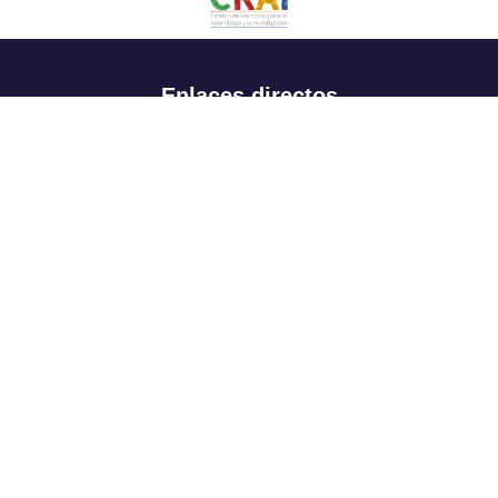
Enlaces directos
Aspirantes
Familia
Estudiantes
Profesores
Egresados
Portafolio de becas, descuentos y apoyo financiero
Casa UR
CRAI
Sedes
Revista Nova et Vetera
Directorio institucional
Manual de marca