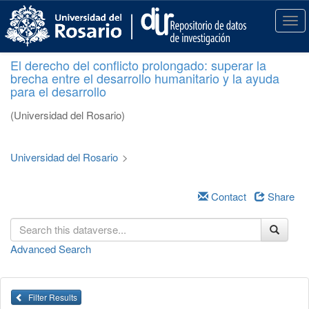
S
k
T
i
o
p
g
El derecho del conflicto prolongado: superar la
t
g
brecha entre el desarrollo humanitario y la ayuda
o
l
para el desarrollo
m
e
a
n
(Universidad del Rosario)
i
a
n
v
c
i
Universidad del Rosario
>
o
g
n
a
t
Contact
Share
t
e
i
n
o
t
n
Advanced Search
Filter Results