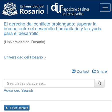
S
k
T
i
o
p
g
El derecho del conflicto prolongado: superar la
t
g
brecha entre el desarrollo humanitario y la ayuda
o
l
para el desarrollo
m
e
a
n
(Universidad del Rosario)
i
a
n
v
c
i
Universidad del Rosario
>
o
g
n
a
t
Contact
Share
t
e
i
n
o
t
n
Advanced Search
Filter Results