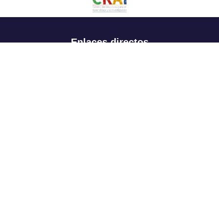
Enlaces directos
Aspirantes
Familia
Estudiantes
Profesores
Egresados
Portafolio de becas, descuentos y apoyo financiero
Casa UR
CRAI
Sedes
Revista Nova et Vetera
Directorio institucional
Manual de marca