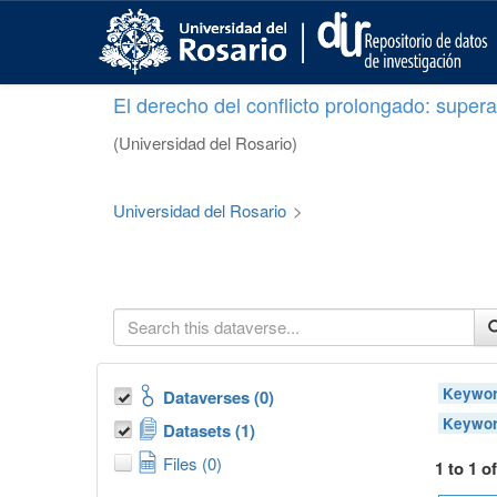
S
k
i
p
El derecho del conflicto prolongado: superar
t
o
(Universidad del Rosario)
m
a
i
Universidad del Rosario
>
n
c
o
n
t
e
n
t
Keywor
Dataverses (0)
Keywor
Datasets (1)
Files (0)
1 to 1 o