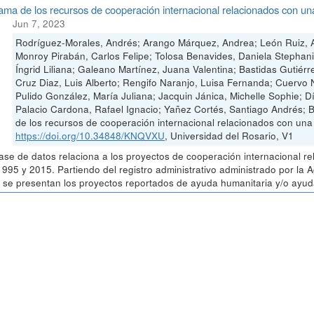
ma de los recursos de cooperación internacional relacionados con u
Jun 7, 2023
Rodríguez-Morales, Andrés; Arango Márquez, Andrea; León Ruiz, A
Monroy Pirabán, Carlos Felipe; Tolosa Benavides, Daniela Stephan
Íngrid Liliana; Galeano Martínez, Juana Valentina; Bastidas Gutiérr
Cruz Diaz, Luis Alberto; Rengifo Naranjo, Luisa Fernanda; Cuervo
Pulido González, María Juliana; Jacquin Jánica, Michelle Sophie; 
Palacio Cardona, Rafael Ignacio; Yañez Cortés, Santiago Andrés; 
de los recursos de cooperación internacional relacionados con un
https://doi.org/10.34848/KNQVXU
, Universidad del Rosario, V1
ase de datos relaciona a los proyectos de cooperación internacional r
1995 y 2015. Partiendo del registro administrativo administrado por la
 se presentan los proyectos reportados de ayuda humanitaria y/o ayuda 