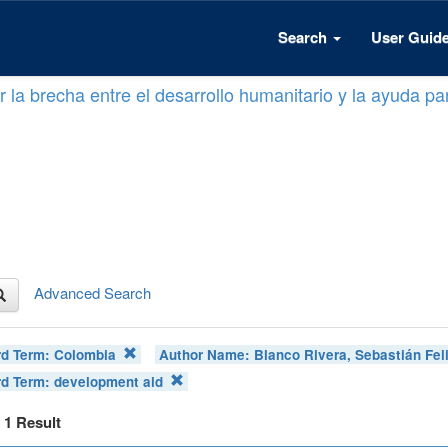
Search
User Guid
 la brecha entre el desarrollo humanitario y la ayuda par
Advanced Search
d Term:
Colombia
Author Name:
Blanco Rivera, Sebastián Fel
d Term:
development aid
f 1 Result