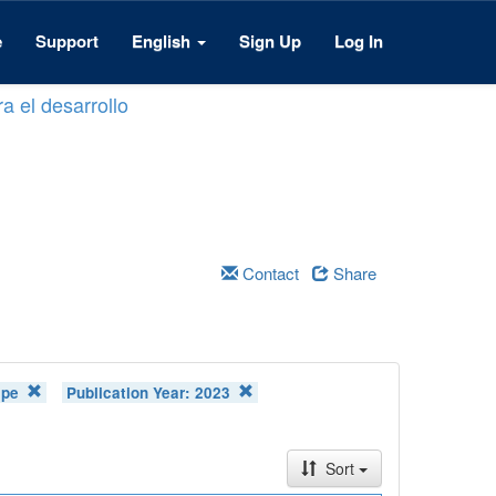
e
Support
English
Sign Up
Log In
a el desarrollo
Contact
Share
ipe
Publication Year:
2023
Sort