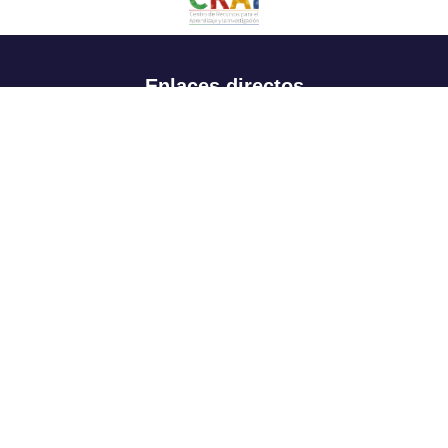
Enlaces directos
Aspirantes
Familia
Estudiantes
Profesores
Egresados
Portafolio de becas, descuentos y apoyo financiero
Casa UR
CRAI
Sedes
Revista Nova et Vetera
Directorio institucional
Manual de marca