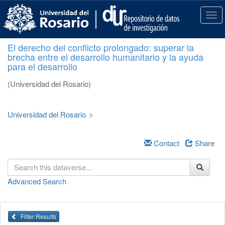
S
k
T
i
o
p
g
El derecho del conflicto prolongado: superar la
t
g
brecha entre el desarrollo humanitario y la ayuda
o
l
para el desarrollo
m
e
a
n
(Universidad del Rosario)
i
a
n
v
c
i
Universidad del Rosario
>
o
g
n
a
t
Contact
Share
t
e
i
n
o
t
n
Advanced Search
Filter Results