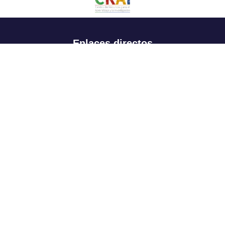
Enlaces directos
Aspirantes
Familia
Estudiantes
Profesores
Egresados
Portafolio de becas, descuentos y apoyo financiero
Casa UR
CRAI
Sedes
Revista Nova et Vetera
Directorio institucional
Manual de marca