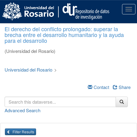
S
k
T
i
o
p
g
El derecho del conflicto prolongado: superar la
t
g
brecha entre el desarrollo humanitario y la ayuda
o
l
para el desarrollo
m
e
a
n
(Universidad del Rosario)
i
a
n
v
c
i
Universidad del Rosario
>
o
g
n
a
t
Contact
Share
t
e
i
n
o
t
n
Advanced Search
Filter Results