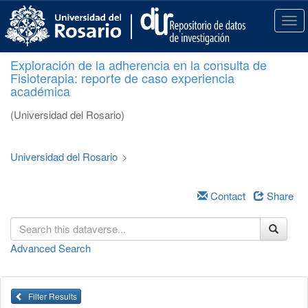
S
k
T
i
o
p
g
Exploración de la adherencia en la consulta de
t
g
Fisioterapia: reporte de caso experiencia
o
l
académica
m
e
a
n
(Universidad del Rosario)
i
a
n
v
c
i
Universidad del Rosario
>
o
g
n
a
t
Contact
Share
t
e
i
n
o
t
n
Advanced Search
Filter Results