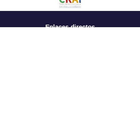
Enlaces directos
Aspirantes
Familia
Estudiantes
Profesores
Egresados
Portafolio de becas, descuentos y apoyo financiero
Casa UR
CRAI
Sedes
Revista Nova et Vetera
Directorio institucional
Manual de marca