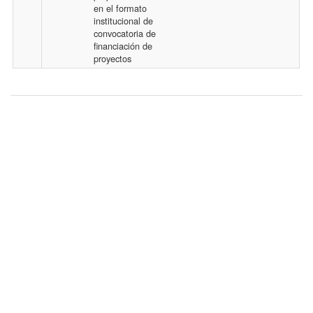
en el formato
c
l
institucional de
convocatoria de
e
e
financiación de
proyectos
s
s
F
i
l
e