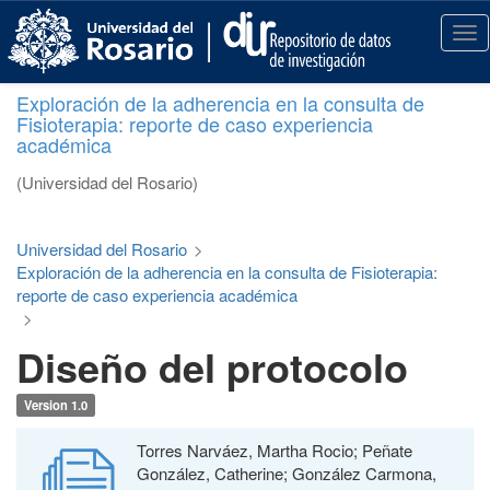
S
k
T
i
o
p
g
Exploración de la adherencia en la consulta de
t
g
Fisioterapia: reporte de caso experiencia
o
l
académica
m
e
a
n
(Universidad del Rosario)
i
a
n
v
c
i
Universidad del Rosario
>
o
g
Exploración de la adherencia en la consulta de Fisioterapia:
n
a
reporte de caso experiencia académica
t
t
>
e
i
Diseño del protocolo
n
o
t
n
Version 1.0
Torres Narváez, Martha Rocio; Peñate
González, Catherine; González Carmona,