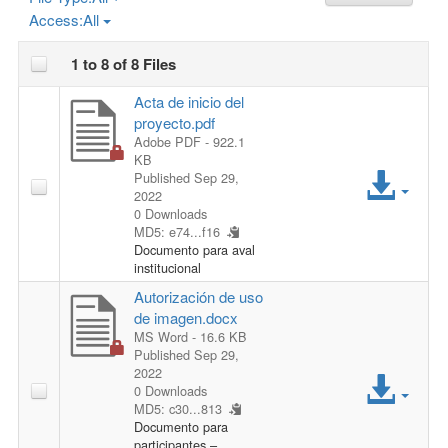
c
Access:
All
h
1 to 8 of 8 Files
Acta de inicio del
proyecto.pdf
Adobe PDF
- 922.1
KB
A
Published Sep 29,
2022
c
0 Downloads
MD5: e74...f16
Documento para aval
c
institucional
e
Autorización de uso
de imagen.docx
s
MS Word
- 16.6 KB
Published Sep 29,
A
2022
s
0 Downloads
MD5: c30...813
c
F
Documento para
participantes –