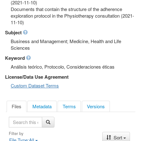
(2021-11-10)
Documents that contain the structure of the adherence
exploration protocol in the Physiotherapy consultation (2021-
11-10)
Subject
Business and Management; Medicine, Health and Life
Sciences
Keyword
Análisis teórico, Protocolo, Consideraciones éticas
License/Data Use Agreement
Custom Dataset Terms
Files
Metadata
Terms
Versions
S
e
a
Filter by
Sort
r
File Type:
All