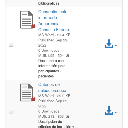
i
c
bibliográficas
Consentimiento
l
e
informado
Adherencia
e
s
Consulta Ft.docx
MS Word
- 21.4 KB
s
A
Published Sep 29,
2022
F
0 Downloads
c
MD5: b95...504
Documento con
i
c
información para
participantes -
l
e
pacientes
Criterios de
e
s
selección.docx
MS Word
- 29.0 KB
s
Published Sep 29,
A
2022
F
0 Downloads
MD5: 213...853
c
Descripción de
i
criterios de inclusión y