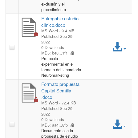
c
exclusión y el
l
procedimiento
e
Entregable estudio
e
clínico.docx
s
MS Word
- 9.4 MB
Published Sep 29,
s
A
2022
0 Downloads
MD5: b40...1f1
F
c
Protocolo
experimental en el
i
c
formato del laboratorio
Neuromarketing
l
e
Formato propuesta
Capital Semilla
e
s
.docx
MS Word
- 72.4 KB
s
Published Sep 29,
2022
A
F
0 Downloads
MD5: aa4...8fb
Documento con la
c
i
propuesta de estudio