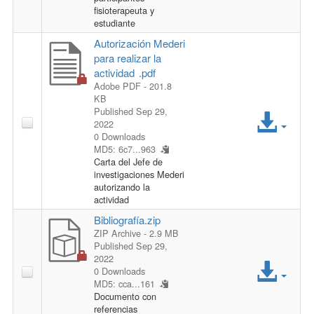
c
i
fisioterapeuta y
estudiante
e
l
Autorización Mederi
para realizar la
s
e
actividad .pdf
Adobe PDF
- 201.8
s
KB
A
Published Sep 29,
F
2022
0 Downloads
c
MD5: 6c7...963
i
Carta del Jefe de
c
investigaciones Mederi
l
autorizando la
e
actividad
e
Bibliografía.zip
s
ZIP Archive
- 2.9 MB
Published Sep 29,
s
2022
A
0 Downloads
MD5: cca...161
F
c
Documento con
referencias