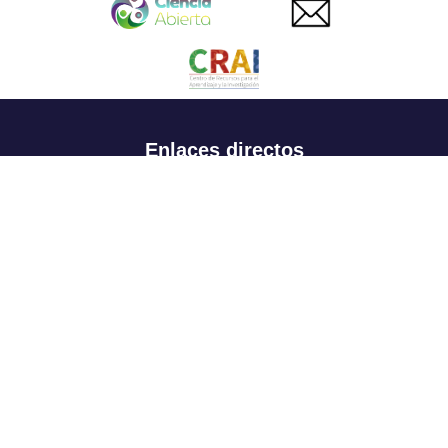
Enlaces directos
Aspirantes
Familia
Estudiantes
Profesores
Egresados
Portafolio de becas, descuentos y apoyo financiero
Casa UR
CRAI
Sedes
Revista Nova et Vetera