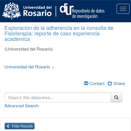
S
k
T
i
o
p
g
Exploración de la adherencia en la consulta de
t
g
Fisioterapia: reporte de caso experiencia
o
l
académica
m
e
a
n
(Universidad del Rosario)
i
a
n
v
c
i
Universidad del Rosario
>
o
g
n
a
t
Contact
Share
t
e
i
n
o
t
n
Advanced Search
Filter Results