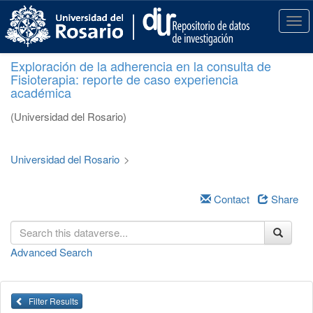
S
k
T
i
o
p
g
Exploración de la adherencia en la consulta de
t
g
Fisioterapia: reporte de caso experiencia
o
l
académica
m
e
a
n
(Universidad del Rosario)
i
a
n
v
c
i
Universidad del Rosario
>
o
g
n
a
t
Contact
Share
t
e
i
n
o
t
n
Advanced Search
Filter Results