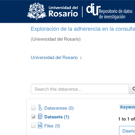
S
k
i
p
Exploración de la adherencia en la consult
t
o
(Universidad del Rosario)
m
a
i
Universidad del Rosario
>
n
c
o
n
t
e
n
t
Keywor
Dataverses (0)
Datasets (1)
1 to 1 o
Files (0)
Diseño