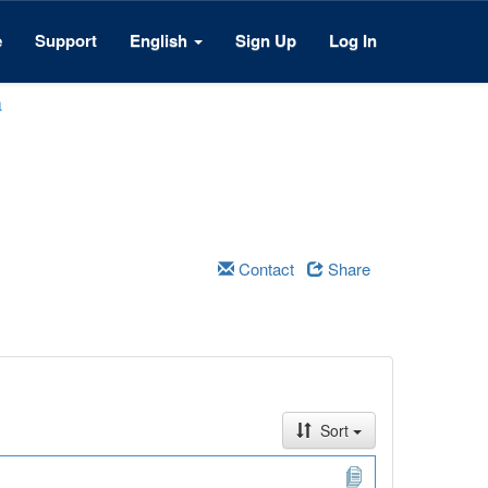
e
Support
English
Sign Up
Log In
a
Contact
Share
Sort