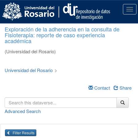
S
k
T
i
o
p
g
Exploración de la adherencia en la consulta de
t
g
Fisioterapia: reporte de caso experiencia
o
l
académica
m
e
a
n
(Universidad del Rosario)
i
a
n
v
c
i
Universidad del Rosario
>
o
g
n
a
t
Contact
Share
t
e
i
n
o
t
n
Advanced Search
Filter Results