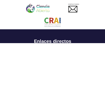
CONTACTANOS
Enlaces directos
Aspirantes
Familia
Estudiantes
Profesores
Egresados
Portafolio de becas, descuentos y apoyo financiero
Casa UR
CRAI
Sedes