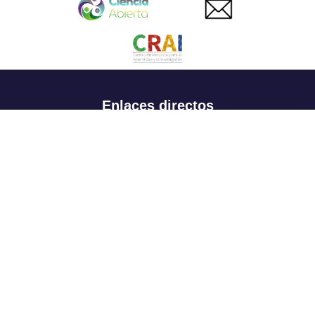
Enlaces directos
Aspirantes
Familia
Estudiantes
Profesores
Egresados
Portafolio de becas, descuentos y apoyo financiero
Casa UR
CRAI
Sedes
Revista Nova et Vetera