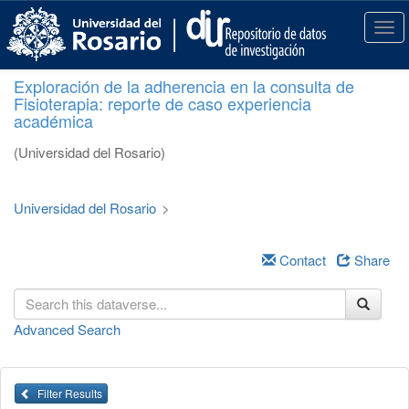
S
k
T
i
o
p
g
Exploración de la adherencia en la consulta de
t
g
Fisioterapia: reporte de caso experiencia
o
l
académica
m
e
a
n
(Universidad del Rosario)
i
a
n
v
c
i
Universidad del Rosario
>
o
g
n
a
t
Contact
Share
t
e
i
n
o
t
n
Advanced Search
Filter Results