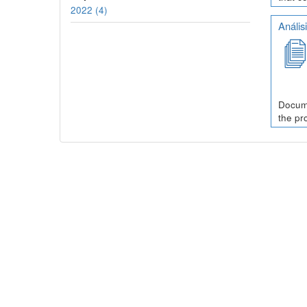
2022 (4)
Anális
Docume
the pr