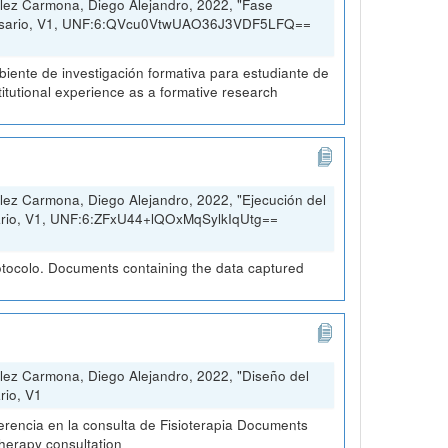
lez Carmona, Diego Alejandro, 2022, "Fase
 Rosario, V1, UNF:6:QVcu0VtwUAO36J3VDF5LFQ==
ambiente de investigación formativa para estudiante de
stitutional experience as a formative research
ez Carmona, Diego Alejandro, 2022, "Ejecución del
sario, V1, UNF:6:ZFxU44+lQOxMqSylkIqUtg==
otocolo. Documents containing the data captured
lez Carmona, Diego Alejandro, 2022, "Diseño del
rio, V1
erencia en la consulta de Fisioterapia Documents
therapy consultation