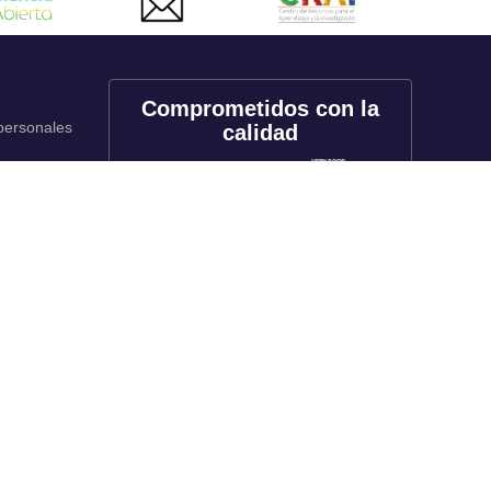
Comprometidos con la
 personales
calidad
onales
utos
Redes sociales
rado
f
X
in
tk
yt
li
rado