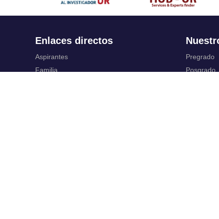
Enlaces directos
Nuestr
Aspirantes
Pregrado
Familia
Posgrado
Estudiantes
Educación
Profesores
Idiomas
Egresados
Summer S
Portafolio de becas, descuentos y apoyo
Servic
financiero
Casa UR
Gestión de
CRAI
Correo ele
Sedes
SIAR
Revista Nova et Vetera
Campus Vi
Directorio institucional
Registro y
Manual de marca
Servicios V