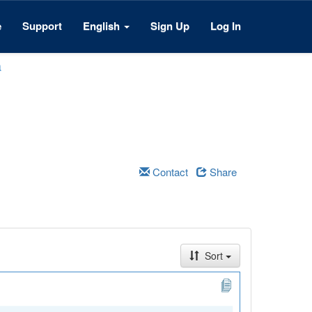
e
Support
English
Sign Up
Log In
a
Contact
Share
Sort