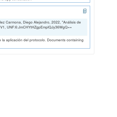
ez Carmona, Diego Alejandro, 2022, "Análisis de
rio, V1, UNF:6:JmCHYtHZgpEmplQJy36WgQ==
la aplicación del protocolo. Documents containing