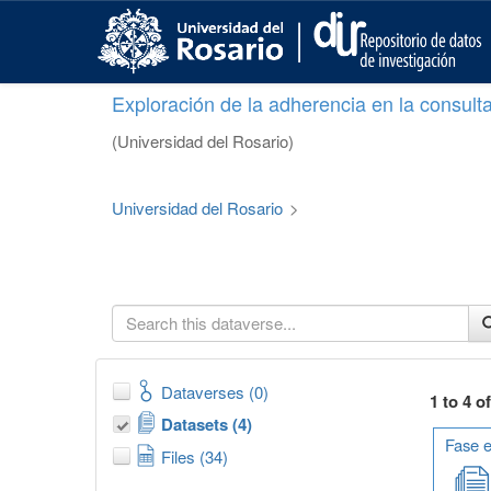
S
k
i
p
Exploración de la adherencia en la consult
t
o
(Universidad del Rosario)
m
a
i
Universidad del Rosario
>
n
c
o
n
t
e
n
t
Dataverses (0)
1 to 4 o
Datasets (4)
Fase e
Files (34)