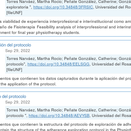
Torres Narváez, Martha Rocio; Peñate González, Catherine; Gonzá
exploratoria ",
https://doi.org/10.34848/3FRSIC
, Universidad del
[fileUNF]
is viabilidad de experiencia interprofesional e interinstitucional como 
 año de Fisioterapia Feasibility analysis of interprofessional and interin
nment for final year physiotherapy students.
ión del protocolo
Sep 29, 2022
Torres Narváez, Martha Rocio; Peñate González, Catherine; Gonzál
protocolo",
https://doi.org/10.34848/EELSGG
, Universidad del Ro
[fileUNF]
ntos que contienen los datos capturados durante la aplicación del pr
 the application of the protocol.
 del protocolo
Sep 29, 2022
Torres Narváez, Martha Rocio; Peñate González, Catherine; Gonzá
protocolo ",
https://doi.org/10.34848/AEVYSB
, Universidad del Rosa
ntos que contienen la estructura del protocolo de exploración de adh
ontain the structure of the adherence exploration protocol in the Physio