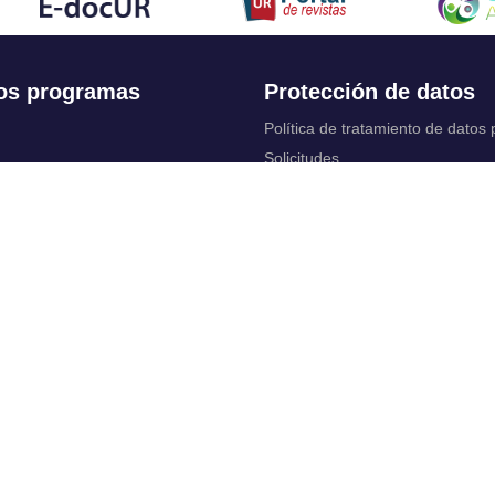
os programas
Protección de datos
Política de tratamiento de datos
Solicitudes
 Continua
Aviso de privacidad
Documentos instituci
chool
y legales
ios académicos
Bienestar Universitario: Política y
programas
 cuentas
Constituciones, reformas y estat
ctrónico
complementarios
Derechos pecuniarios
rtual
Otros reglamentos
 Control
Reglamento académico de Posg
irtuales
Reglamento académico de Preg