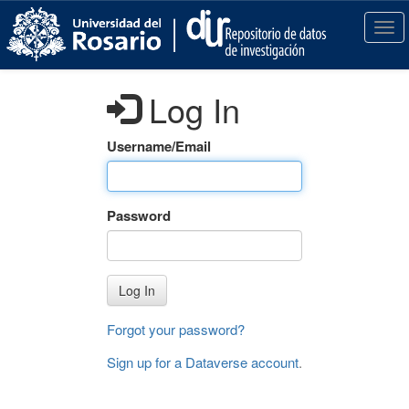
S
k
T
i
o
p
g
t
g
Log In
o
l
m
e
a
n
Username/Email
i
a
n
v
c
i
Password
o
g
n
a
t
t
e
i
Log In
n
o
t
n
Forgot your password?
Sign up for a Dataverse account
.