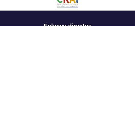
Enlaces directos
Aspirantes
Familia
Estudiantes
Profesores
Egresados
Portafolio de becas, descuentos y apoyo financiero
Casa UR
CRAI
Sedes
Revista Nova et Vetera
Directorio institucional
Manual de marca