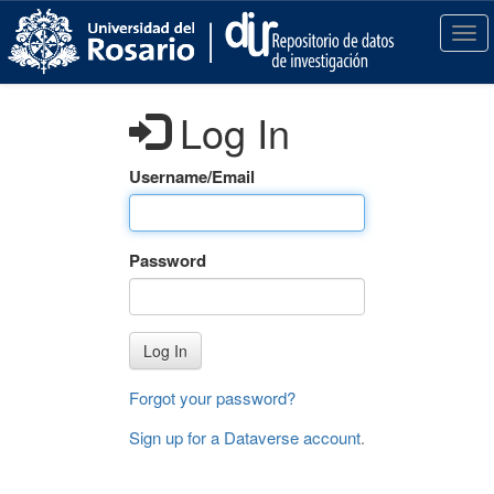
S
k
T
i
o
p
g
t
g
Log In
o
l
m
e
a
n
Username/Email
i
a
n
v
c
i
Password
o
g
n
a
t
t
e
i
Log In
n
o
t
n
Forgot your password?
Sign up for a Dataverse account
.