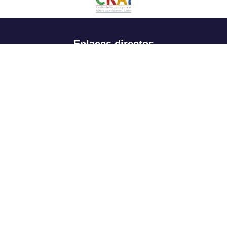
Enlaces directos
Aspirantes
Familia
Estudiantes
Profesores
Egresados
Portafolio de becas, descuentos y apoyo financiero
Casa UR
CRAI
Sedes
Revista Nova et Vetera
Directorio institucional
Manual de marca