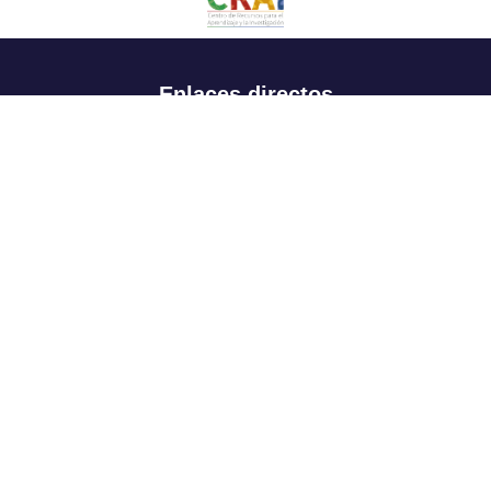
Enlaces directos
Aspirantes
Familia
Estudiantes
Profesores
Egresados
Portafolio de becas, descuentos y apoyo financiero
Casa UR
CRAI
Sedes
Revista Nova et Vetera
Directorio institucional
Manual de marca