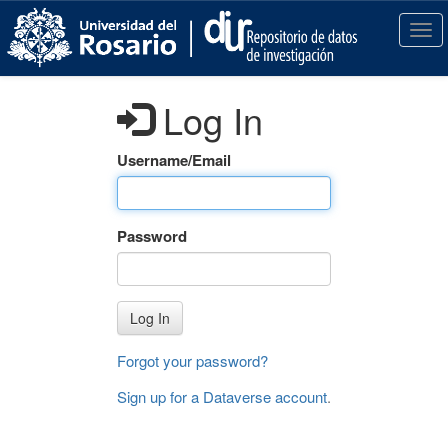
S
k
T
i
o
p
g
t
g
Log In
o
l
m
e
a
n
Username/Email
i
a
n
v
c
i
Password
o
g
n
a
t
t
e
i
Log In
n
o
t
n
Forgot your password?
Sign up for a Dataverse account
.