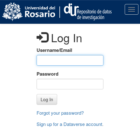
S
k
T
i
o
p
g
t
g
Log In
o
l
m
e
a
n
Username/Email
i
a
n
v
c
i
Password
o
g
n
a
t
t
e
i
Log In
n
o
t
n
Forgot your password?
Sign up for a Dataverse account
.