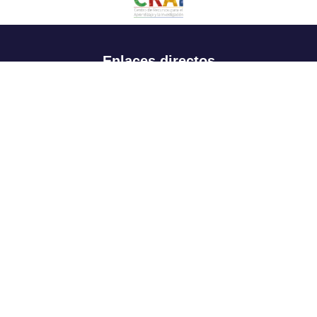
Enlaces directos
Aspirantes
Familia
Estudiantes
Profesores
Egresados
Portafolio de becas, descuentos y apoyo financiero
Casa UR
CRAI
Sedes
Revista Nova et Vetera
Directorio institucional
Manual de marca