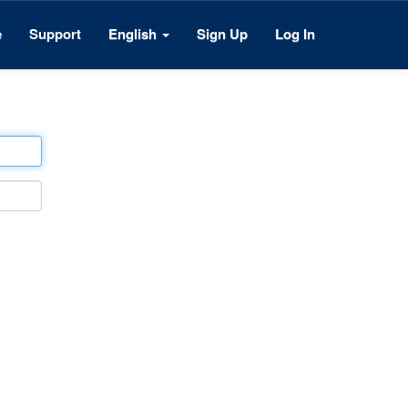
e
Support
English
Sign Up
Log In