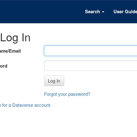
Search
User Guid
Log In
ame/Email
ord
Log In
Forgot your password?
p for a Dataverse account
.