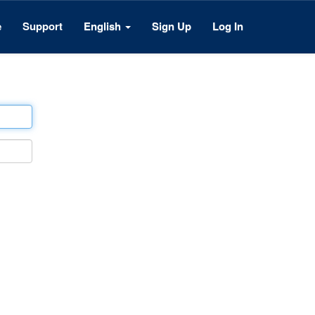
e
Support
English
Sign Up
Log In