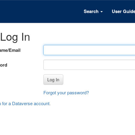
Search
User Guid
Log In
ame/Email
ord
Log In
Forgot your password?
p for a Dataverse account
.