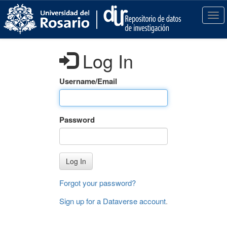
S
k
T
i
o
p
g
t
g
Log In
o
l
m
e
a
n
Username/Email
i
a
n
v
c
i
Password
o
g
n
a
t
t
e
i
Log In
n
o
t
n
Forgot your password?
Sign up for a Dataverse account
.