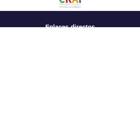
Enlaces directos
Aspirantes
Familia
Estudiantes
Profesores
Egresados
Portafolio de becas, descuentos y apoyo financiero
Casa UR
CRAI
Sedes
Revista Nova et Vetera
Directorio institucional
Manual de marca