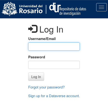
S
k
T
i
o
p
g
t
g
Log In
o
l
m
e
a
n
Username/Email
i
a
n
v
c
i
Password
o
g
n
a
t
t
e
i
Log In
n
o
t
n
Forgot your password?
Sign up for a Dataverse account
.