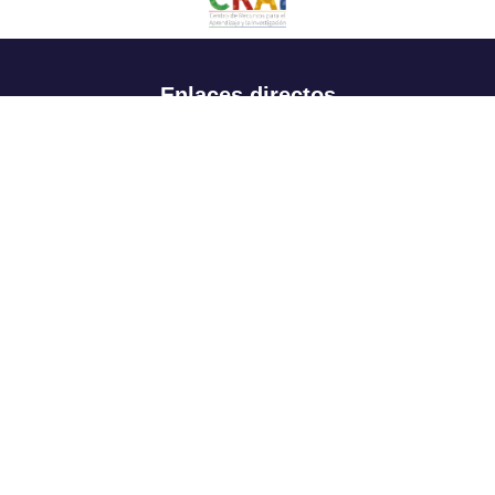
Enlaces directos
Aspirantes
Familia
Estudiantes
Profesores
Egresados
Portafolio de becas, descuentos y apoyo financiero
Casa UR
CRAI
Sedes
Revista Nova et Vetera
Directorio institucional
Manual de marca