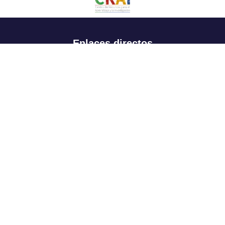
Enlaces directos
Aspirantes
Familia
Estudiantes
Profesores
Egresados
Portafolio de becas, descuentos y apoyo financiero
Casa UR
CRAI
Sedes
Revista Nova et Vetera
Directorio institucional
Manual de marca