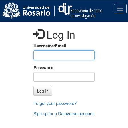
S
k
T
i
o
p
g
t
g
Log In
o
l
m
e
a
n
Username/Email
i
a
n
v
c
i
Password
o
g
n
a
t
t
e
i
Log In
n
o
t
n
Forgot your password?
Sign up for a Dataverse account
.