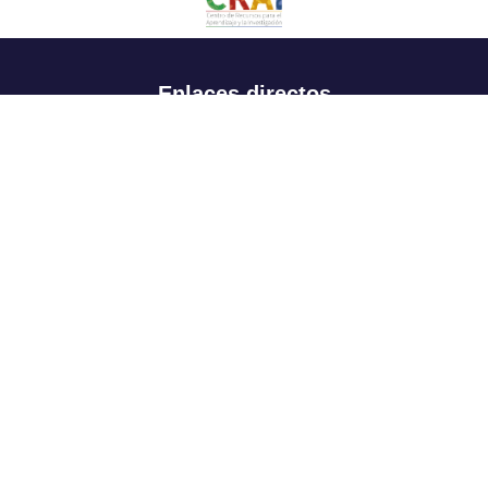
Enlaces directos
Aspirantes
Familia
Estudiantes
Profesores
Egresados
Portafolio de becas, descuentos y apoyo financiero
Casa UR
CRAI
Sedes
Revista Nova et Vetera
Directorio institucional
Manual de marca