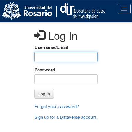
S
k
T
i
o
p
g
t
g
Log In
o
l
m
e
a
n
Username/Email
i
a
n
v
c
i
Password
o
g
n
a
t
t
e
i
Log In
n
o
t
n
Forgot your password?
Sign up for a Dataverse account
.