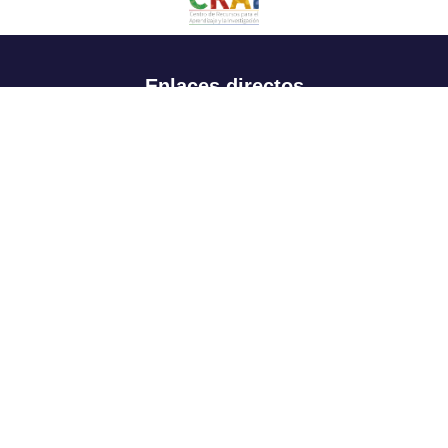
Enlaces directos
Aspirantes
Familia
Estudiantes
Profesores
Egresados
Portafolio de becas, descuentos y apoyo financiero
Casa UR
CRAI
Sedes
Revista Nova et Vetera
Directorio institucional
Manual de marca