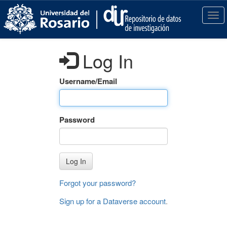
S
k
T
i
o
p
g
t
g
Log In
o
l
m
e
a
n
Username/Email
i
a
n
v
c
i
Password
o
g
n
a
t
t
e
i
Log In
n
o
t
n
Forgot your password?
Sign up for a Dataverse account
.