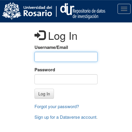
S
k
T
i
o
p
g
t
g
Log In
o
l
m
e
a
n
Username/Email
i
a
n
v
c
i
Password
o
g
n
a
t
t
e
i
Log In
n
o
t
n
Forgot your password?
Sign up for a Dataverse account
.