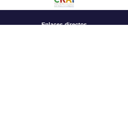
Enlaces directos
Aspirantes
Familia
Estudiantes
Profesores
Egresados
Portafolio de becas, descuentos y apoyo financiero
Casa UR
CRAI
Sedes
Revista Nova et Vetera
Directorio institucional
Manual de marca