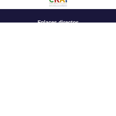
Enlaces directos
Aspirantes
Familia
Estudiantes
Profesores
Egresados
Portafolio de becas, descuentos y apoyo financiero
Casa UR
CRAI
Sedes
Revista Nova et Vetera
Directorio institucional
Manual de marca