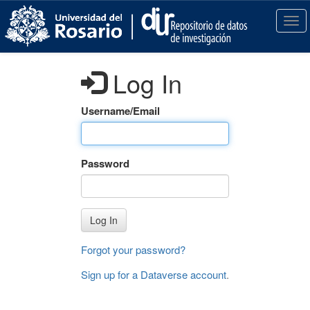
S
k
T
i
o
p
g
t
g
Log In
o
l
m
e
a
n
Username/Email
i
a
n
v
c
i
Password
o
g
n
a
t
t
e
i
Log In
n
o
t
n
Forgot your password?
Sign up for a Dataverse account
.