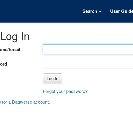
Search
User Guid
Log In
ame/Email
ord
Log In
Forgot your password?
p for a Dataverse account
.