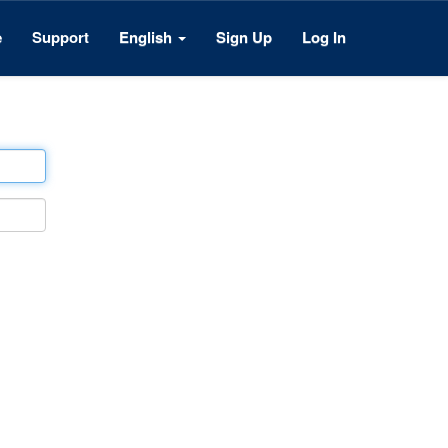
e
Support
English
Sign Up
Log In