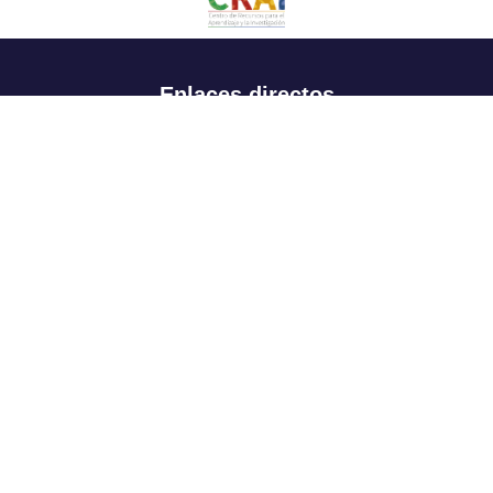
Enlaces directos
Aspirantes
Familia
Estudiantes
Profesores
Egresados
Portafolio de becas, descuentos y apoyo financiero
Casa UR
CRAI
Sedes
Revista Nova et Vetera
Directorio institucional
Manual de marca