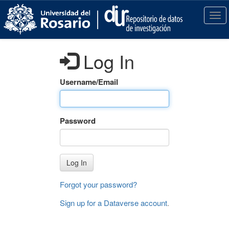
S
k
T
i
o
p
g
t
g
Log In
o
l
m
e
a
n
Username/Email
i
a
n
v
c
i
Password
o
g
n
a
t
t
e
i
Log In
n
o
t
n
Forgot your password?
Sign up for a Dataverse account
.