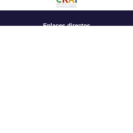
Enlaces directos
Aspirantes
Familia
Estudiantes
Profesores
Egresados
Portafolio de becas, descuentos y apoyo financiero
Casa UR
CRAI
Sedes
Revista Nova et Vetera
Directorio institucional
Manual de marca