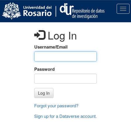
S
k
T
i
o
p
g
t
g
Log In
o
l
m
e
a
n
Username/Email
i
a
n
v
c
i
Password
o
g
n
a
t
t
e
i
Log In
n
o
t
n
Forgot your password?
Sign up for a Dataverse account
.