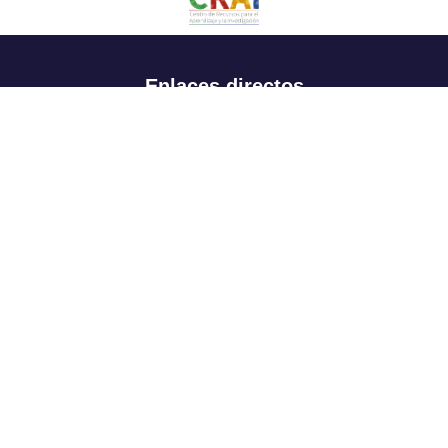
Enlaces directos
Aspirantes
Familia
Estudiantes
Profesores
Egresados
Portafolio de becas, descuentos y apoyo financiero
Casa UR
CRAI
Sedes
Revista Nova et Vetera
Directorio institucional
Manual de marca