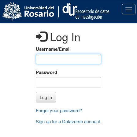
S
k
T
i
o
p
g
t
g
Log In
o
l
m
e
a
n
Username/Email
i
a
n
v
c
i
Password
o
g
n
a
t
t
e
i
Log In
n
o
t
n
Forgot your password?
Sign up for a Dataverse account
.