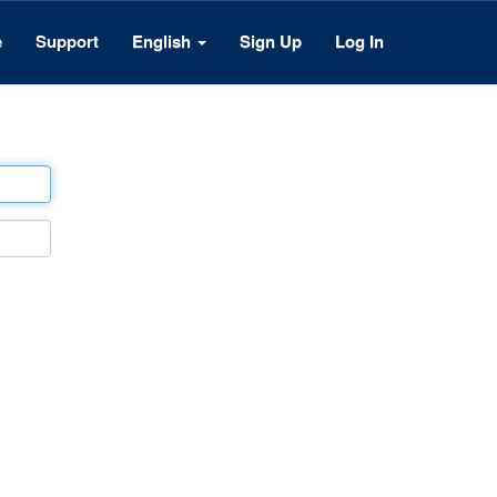
e
Support
English
Sign Up
Log In