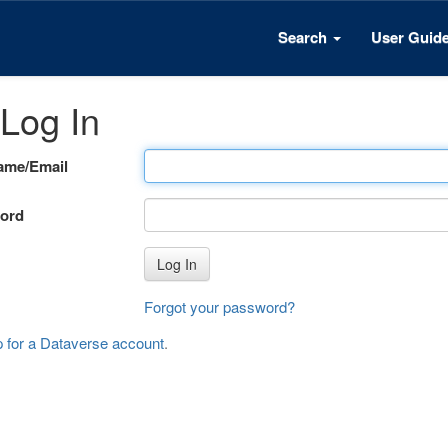
Search
User Guid
Log In
ame/Email
ord
Log In
Forgot your password?
p for a Dataverse account
.