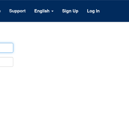
e
Support
English
Sign Up
Log In