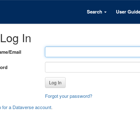
Search
User Guid
Log In
ame/Email
ord
Log In
Forgot your password?
p for a Dataverse account
.