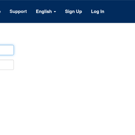
e
Support
English
Sign Up
Log In