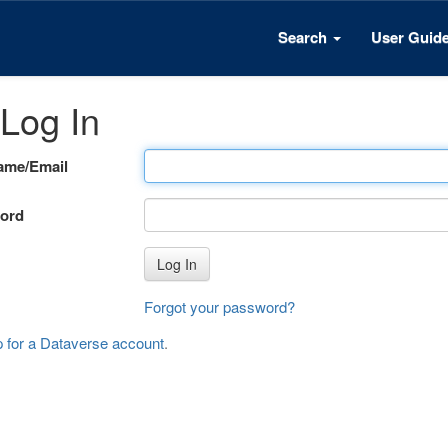
Search
User Guid
Log In
ame/Email
ord
Log In
Forgot your password?
p for a Dataverse account
.