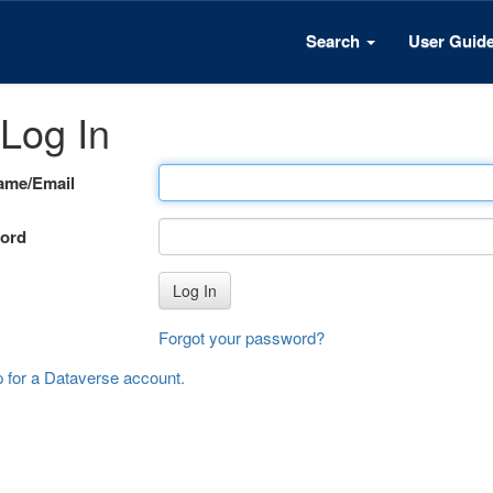
Search
User Guid
Log In
ame/Email
ord
Log In
Forgot your password?
p for a Dataverse account
.