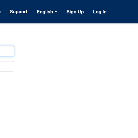
e
Support
English
Sign Up
Log In