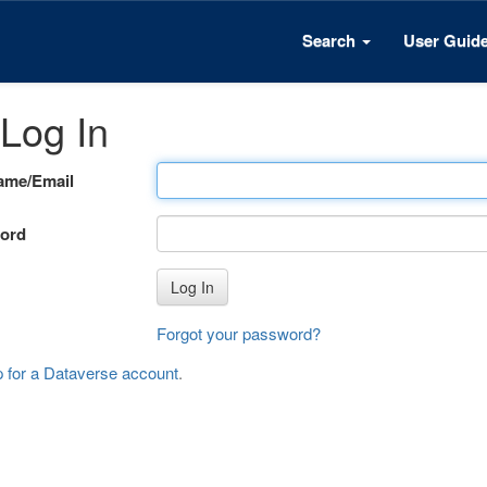
Search
User Guid
Log In
ame/Email
ord
Log In
Forgot your password?
p for a Dataverse account
.