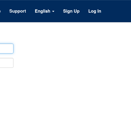
e
Support
English
Sign Up
Log In