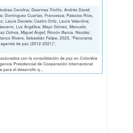
ndrea Carolina; Dearmas Triviño, Andrés David;
ia; Domínguez Cuartas, Francesca; Palacios Ríos,
ez, Laura Daniela; Castro Ortiz, Laura Valentina;
 Navarro, Luz Angélica; Mayo Gómez, Manuela;
Díaz Ochoa, Miguel Ángel; Rincón Bacca, Nicolás;
Blanco Rivera, Sebastián Felipe, 2023, "Panorama
a agenda de paz (2012-2021)",
elacionados con la consolidación de paz en Colombia
 Agencia Presidencial de Cooperación Internacional
para el desarrollo q...