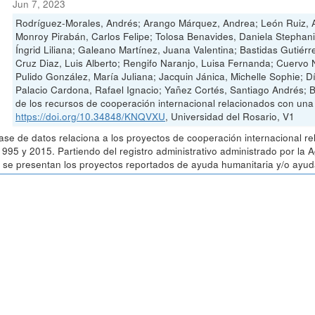
Jun 7, 2023
Rodríguez-Morales, Andrés; Arango Márquez, Andrea; León Ruiz, A
Monroy Pirabán, Carlos Felipe; Tolosa Benavides, Daniela Stephan
Íngrid Liliana; Galeano Martínez, Juana Valentina; Bastidas Gutiérr
Cruz Diaz, Luis Alberto; Rengifo Naranjo, Luisa Fernanda; Cuervo
Pulido González, María Juliana; Jacquin Jánica, Michelle Sophie; 
Palacio Cardona, Rafael Ignacio; Yañez Cortés, Santiago Andrés; 
de los recursos de cooperación internacional relacionados con un
https://doi.org/10.34848/KNQVXU
, Universidad del Rosario, V1
ase de datos relaciona a los proyectos de cooperación internacional r
1995 y 2015. Partiendo del registro administrativo administrado por la
 se presentan los proyectos reportados de ayuda humanitaria y/o ayuda 