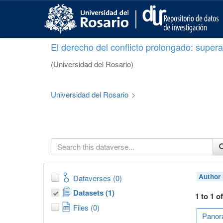
S
k
i
p
El derecho del conflicto prolongado: superar
t
o
(Universidad del Rosario)
m
a
i
Universidad del Rosario
>
n
c
o
n
t
e
n
t
Author
Dataverses (0)
Datasets (1)
1 to 1 o
Files (0)
Panora