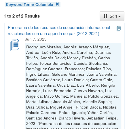
Keyword Term:
Colombia
1 to 2 of 2 Results
Sort
Panorama de los recursos de cooperación internacional
relacionados con una agenda de paz (2012-2021)
Jun 7, 2023
Rodríguez-Morales, Andrés; Arango Márquez,
Andrea; León Ruiz, Andrea Carolina; Dearmas
Triviño, Andrés David; Monroy Pirabán, Carlos
Felipe; Tolosa Benavides, Daniela Stephania;
Domínguez Cuartas, Francesca; Palacios Ríos,
Íngrid Liliana; Galeano Martínez, Juana Valentina;
Bastidas Gutiérrez, Laura Daniela; Castro Ortiz,
Laura Valentina; Cruz Diaz, Luis Alberto; Rengifo
Naranjo, Luisa Fernanda; Cuervo Navarro, Luz
Angélica; Mayo Gómez, Manuela; Pulido González,
María Juliana; Jacquin Jánica, Michelle Sophie;
Díaz Ochoa, Miguel Ángel; Rincón Bacca, Nicolás;
Palacio Cardona, Rafael Ignacio; Yañez Cortés,
Santiago Andrés; Blanco Rivera, Sebastián Felipe,
2023, "Panorama de los recursos de cooperación
internacional relacionados con una agenda de paz