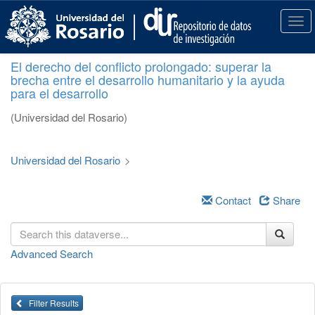
S
k
T
i
o
p
g
El derecho del conflicto prolongado: superar la
t
g
brecha entre el desarrollo humanitario y la ayuda
o
l
para el desarrollo
m
e
a
n
(Universidad del Rosario)
i
a
n
v
c
i
Universidad del Rosario
>
o
g
n
a
t
Contact
Share
t
e
i
n
o
t
n
Advanced Search
Filter Results