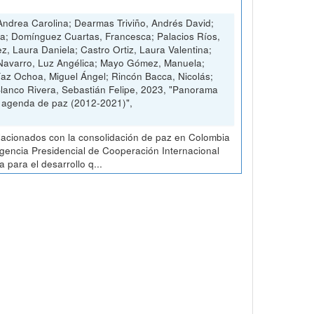
ndrea Carolina; Dearmas Triviño, Andrés David;
ia; Domínguez Cuartas, Francesca; Palacios Ríos,
ez, Laura Daniela; Castro Ortiz, Laura Valentina;
 Navarro, Luz Angélica; Mayo Gómez, Manuela;
Díaz Ochoa, Miguel Ángel; Rincón Bacca, Nicolás;
Blanco Rivera, Sebastián Felipe, 2023, "Panorama
a agenda de paz (2012-2021)",
elacionados con la consolidación de paz en Colombia
 Agencia Presidencial de Cooperación Internacional
para el desarrollo q...