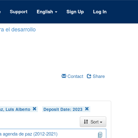
e
Support
English
Sign Up
Log In
a el desarrollo
Contact
Share
z, Luis Alberto
Deposit Date:
2023
Sort
na agenda de paz (2012-2021)