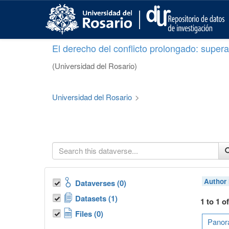
S
k
i
p
El derecho del conflicto prolongado: superar
t
o
(Universidad del Rosario)
m
a
i
Universidad del Rosario
>
n
c
o
n
t
e
n
t
Author
Dataverses (0)
Datasets (1)
1 to 1 o
Files (0)
Panora