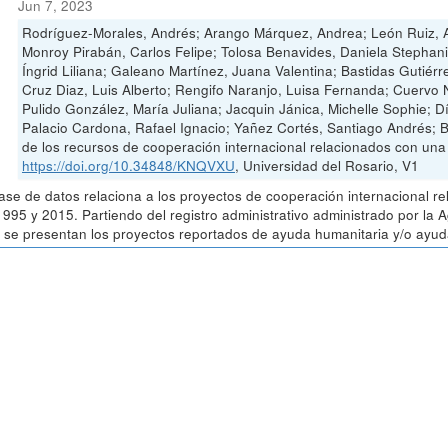
Jun 7, 2023
Rodríguez-Morales, Andrés; Arango Márquez, Andrea; León Ruiz, A
Monroy Pirabán, Carlos Felipe; Tolosa Benavides, Daniela Stephan
Íngrid Liliana; Galeano Martínez, Juana Valentina; Bastidas Gutiérr
Cruz Diaz, Luis Alberto; Rengifo Naranjo, Luisa Fernanda; Cuervo
Pulido González, María Juliana; Jacquin Jánica, Michelle Sophie; 
Palacio Cardona, Rafael Ignacio; Yañez Cortés, Santiago Andrés; 
de los recursos de cooperación internacional relacionados con un
https://doi.org/10.34848/KNQVXU
, Universidad del Rosario, V1
ase de datos relaciona a los proyectos de cooperación internacional r
1995 y 2015. Partiendo del registro administrativo administrado por la
 se presentan los proyectos reportados de ayuda humanitaria y/o ayuda 