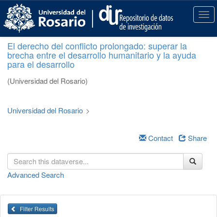
S
k
T
i
o
p
g
El derecho del conflicto prolongado: superar la
t
g
brecha entre el desarrollo humanitario y la ayuda
o
l
para el desarrollo
m
e
a
n
(Universidad del Rosario)
i
a
n
v
c
i
Universidad del Rosario
>
o
g
n
a
t
Contact
Share
t
e
i
n
o
t
n
Advanced Search
Filter Results