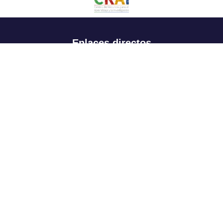
Enlaces directos
Aspirantes
Familia
Estudiantes
Profesores
Egresados
Portafolio de becas, descuentos y apoyo financiero
Casa UR
CRAI
Sedes
Revista Nova et Vetera
Directorio institucional
Manual de marca