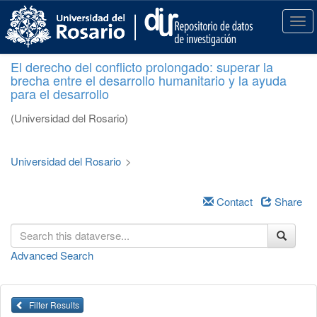
S
k
T
i
o
p
g
El derecho del conflicto prolongado: superar la
t
g
brecha entre el desarrollo humanitario y la ayuda
o
l
para el desarrollo
m
e
a
n
(Universidad del Rosario)
i
a
n
v
c
i
Universidad del Rosario
>
o
g
n
a
t
Contact
Share
t
e
i
n
o
t
n
Advanced Search
Filter Results