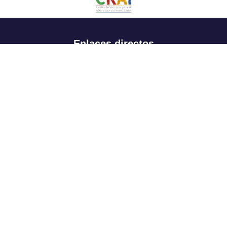
Enlaces directos
Aspirantes
Familia
Estudiantes
Profesores
Egresados
Portafolio de becas, descuentos y apoyo financiero
Casa UR
CRAI
Sedes
Revista Nova et Vetera
Directorio institucional
Manual de marca