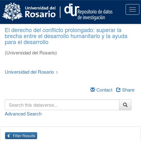
S
k
T
i
o
p
g
El derecho del conflicto prolongado: superar la
t
g
brecha entre el desarrollo humanitario y la ayuda
o
l
para el desarrollo
m
e
a
n
(Universidad del Rosario)
i
a
n
v
c
i
Universidad del Rosario
>
o
g
n
a
t
Contact
Share
t
e
i
n
o
t
n
Advanced Search
Filter Results