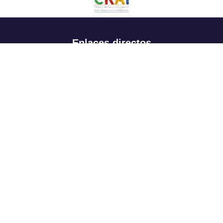
Enlaces directos
Aspirantes
Familia
Estudiantes
Profesores
Egresados
Portafolio de becas, descuentos y apoyo financiero
Casa UR
CRAI
Sedes
Revista Nova et Vetera
Directorio institucional
Manual de marca