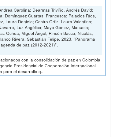
ndrea Carolina; Dearmas Triviño, Andrés David;
ia; Domínguez Cuartas, Francesca; Palacios Ríos,
ez, Laura Daniela; Castro Ortiz, Laura Valentina;
 Navarro, Luz Angélica; Mayo Gómez, Manuela;
Díaz Ochoa, Miguel Ángel; Rincón Bacca, Nicolás;
Blanco Rivera, Sebastián Felipe, 2023, "Panorama
a agenda de paz (2012-2021)",
elacionados con la consolidación de paz en Colombia
 Agencia Presidencial de Cooperación Internacional
para el desarrollo q...