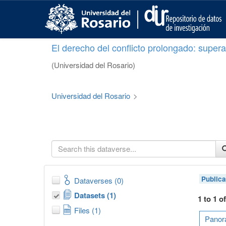
S
k
i
p
El derecho del conflicto prolongado: superar
t
o
(Universidad del Rosario)
m
a
i
Universidad del Rosario
>
n
c
o
n
t
e
n
t
Publica
Dataverses (0)
Datasets (1)
1 to 1 o
Files (1)
Panora