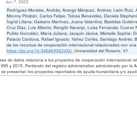
Jun 7, 2023
Rodríguez-Morales, Andrés; Arango Márquez, Andrea; León Ruiz, A
Monroy Pirabán, Carlos Felipe; Tolosa Benavides, Daniela Stephan
Íngrid Liliana; Galeano Martínez, Juana Valentina; Bastidas Gutiérr
Cruz Diaz, Luis Alberto; Rengifo Naranjo, Luisa Fernanda; Cuervo
Pulido González, María Juliana; Jacquin Jánica, Michelle Sophie; 
Palacio Cardona, Rafael Ignacio; Yañez Cortés, Santiago Andrés; 
de los recursos de cooperación internacional relacionados con un
https://doi.org/10.34848/KNQVXU
, Universidad del Rosario, V1
ase de datos relaciona a los proyectos de cooperación internacional r
1995 y 2015. Partiendo del registro administrativo administrado por la
 se presentan los proyectos reportados de ayuda humanitaria y/o ayuda 